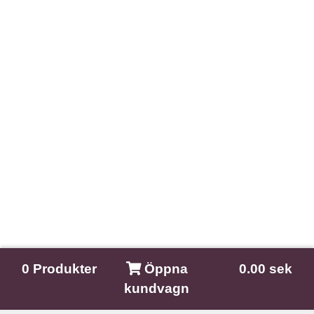
0
Produkter
Öppna
0.00 sek
kundvagn