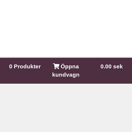
0
Produkter
Öppna
0.00 sek
kundvagn
Nature In The Mind
Kullagatan 9A
281 33 Hässleholm