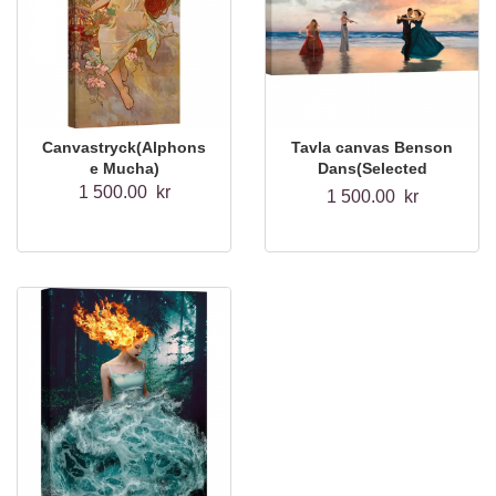
Canvastryck(Alphons
Tavla canvas Benson
e Mucha)
Dans(Selected
Artworks)
1 500.00 kr
1 500.00 kr