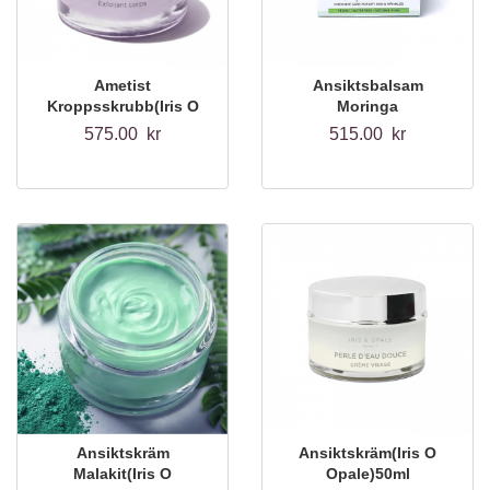
Ametist
Ansiktsbalsam
Kroppsskrubb(Iris O
Moringa
Opale)200ml
Sheasmör(Eliah Sahil)
575.00 kr
515.00 kr
15ml
Ansiktskräm
Ansiktskräm(Iris O
Malakit(Iris O
Opale)50ml