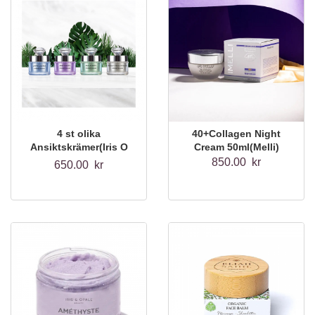
4 st olika
40+Collagen Night
Ansiktskrämer(Iris O
Cream 50ml(Melli)
Opale)10ml
850.00 kr
650.00 kr