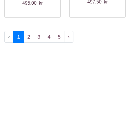
Opale)100ml
497.50 kr
495.00 kr
‹
1
2
3
4
5
›