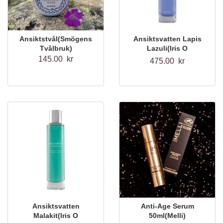
Ansiktstvål(Smögens
Ansiktsvatten Lapis
Tvålbruk)
Lazuli(Iris O
Opale)100ml
145.00 kr
475.00 kr
Ansiktsvatten
Anti-Age Serum
Malakit(Iris O
50ml(Melli)