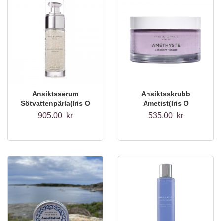
Ansiktsserum
Ansiktsskrubb
Sötvattenpärla(Iris O
Ametist(Iris O
Opale)30ml
Opale)100ml
905.00 kr
535.00 kr