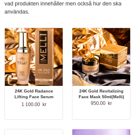
vad produkten innehåller men också hur den ska
användas.
24K Gold Radance
24K Gold Revitalizing
Lifting Face Serum
Face Mask 50ml(Melli)
50ml
950.00 kr
1 100.00 kr