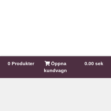
0
Produkter
Öppna
0.00 sek
kundvagn
Nature In The Mind
Kullagatan 9A