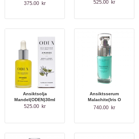
Sahil)100g
525.00 kr
375.00 kr
Ansiktsolja
Ansiktsserum
Mandel(ODEN)30ml
Malachite(Iris O
Opale)
525.00 kr
740.00 kr