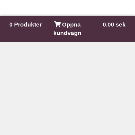
0
Produkter
Öppna
0.00 sek
kundvagn
Nature In The Mind
Kullagatan 9A
281 33 Hässleholm
E-post:
info@natureinthemind.se
Organisationsnummer:
6601153528
Sociala medier