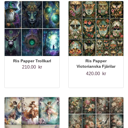
Ris Papper Trollkarl
Ris Papper
Victorianska Fjärilar
210.00 kr
A4-6st
420.00 kr