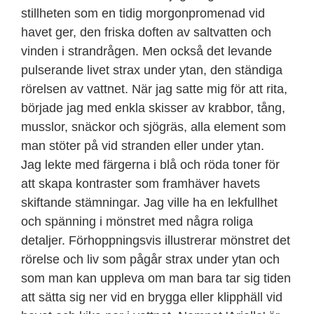
stillheten som en tidig morgonpromenad vid
havet ger, den friska doften av saltvatten och
vinden i strandrågen. Men också det levande
pulserande livet strax under ytan, den ständiga
rörelsen av vattnet. När jag satte mig för att rita,
började jag med enkla skisser av krabbor, tång,
musslor, snäckor och sjögräs, alla element som
man stöter på vid stranden eller under ytan.
Jag lekte med färgerna i blå och röda toner för
att skapa kontraster som framhäver havets
skiftande stämningar. Jag ville ha en lekfullhet
och spänning i mönstret med några roliga
detaljer. Förhoppningsvis illustrerar mönstret det
rörelse och liv som pågår strax under ytan och
som man kan uppleva om man bara tar sig tiden
att sätta sig ner vid en brygga eller klipphäll vid