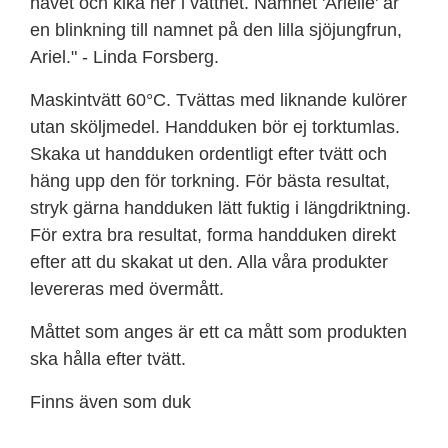
havet och kika ner i vattnet. Namnet 'Arielle' är
en blinkning till namnet på den lilla sjöjungfrun,
Ariel." - Linda Forsberg.
Maskintvätt 60°C. Tvättas med liknande kulörer
utan sköljmedel. Handduken bör ej torktumlas.
Skaka ut handduken ordentligt efter tvätt och
häng upp den för torkning. För bästa resultat,
stryk gärna handduken lätt fuktig i längdriktning.
För extra bra resultat, forma handduken direkt
efter att du skakat ut den. Alla våra produkter
levereras med övermått.
Måttet som anges är ett ca mått som produkten
ska hålla efter tvätt.
Finns även som duk