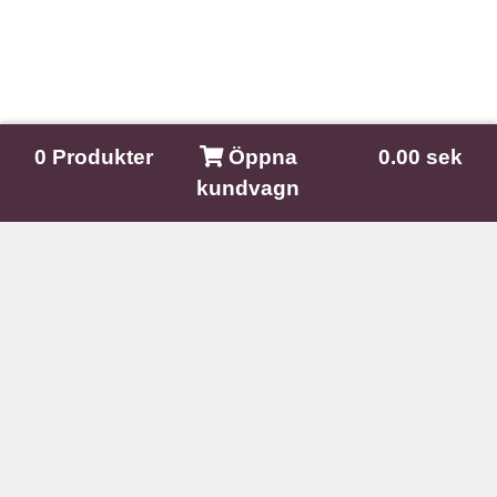
0
Produkter
Öppna
0.00 sek
kundvagn
Nature In The Mind
Kullagatan 9A
281 33 Hässleholm
E-post:
info@natureinthemind.se
Organisationsnummer:
6601153528